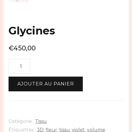
Glycines
€
450,00
quantité
de
Glycines
AJOUTER AU PANIER
Catégorie :
Tissu
Étiquettes :
3D
,
fleur
,
tissu
,
violet
,
volume