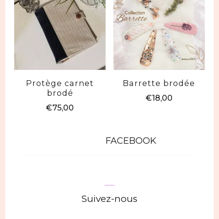
Protège carnet
Barrette brodée
brodé
€
18,00
€
75,00
Ce
produit
FACEBOOK
a
plusieurs
variations.
Les
Suivez-nous
options