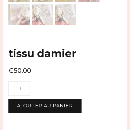
tissu damier
€
50,00
quantité
de
tissu
AJOUTER AU PANIER
damier