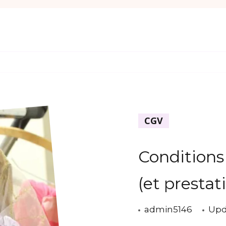
CGV
Conditions
(et prestat
admin5146
Upd