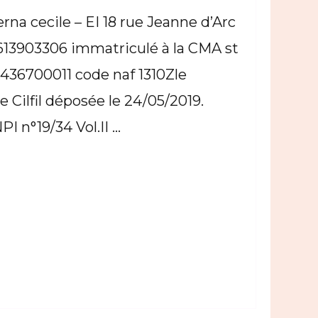
verna cecile – EI 18 rue Jeanne d’Arc
613903306 immatriculé à la CMA st
0436700011 code naf 1310Zle
 Cilfil déposée le 24/05/2019.
PI n°19/34 Vol.II …