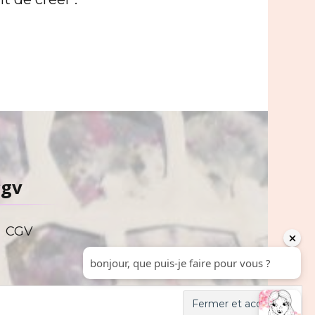
cgv
CGV