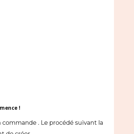
mmence !
 la commande . Le procédé suivant la
t de créer .