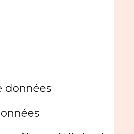
de données
 données