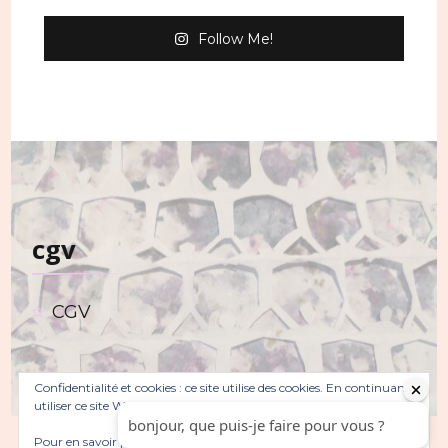
Follow Me!
cgv
CGV
Confidentialité et cookies : ce site utilise des cookies. En continuant à
utiliser ce site Web, vous acceptez leur utilisation.
Pour en savoir plus, notamment sur la façon de contrôler les
© Copyright 2026
. Tous droits réservés.
Sarada