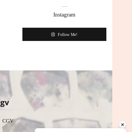
Instagram
Follow Me!
cgv
CGV