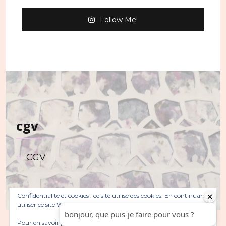
peuvent
Follow Me!
être
choisies
sur
la
page
du
cgv
produit
CGV
Confidentialité et cookies : ce site utilise des cookies. En continuant à
utiliser ce site Web, vous acceptez leur utilisation.
Pour en savoir plus, notamment sur la façon de contrôler les
© Copyright 2026
. Tous droits réservés.
Sarada