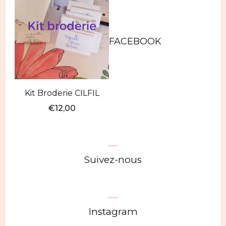
FACEBOOK
Kit Broderie CILFIL
€
12,00
Ce
produit
a
Suivez-nous
plusieurs
variations.
Les
Instagram
options