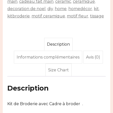
main
,
cadeau fait main
,
ceramic
,
ceramique
,
decoration de noel
,
diy
,
home
,
homedécor
,
kit
,
kitbroderie
,
motif ceramique
,
motif fleur
,
tissage
Description
Informations complémentaires
Avis (0)
Size Chart
Description
Kit de Broderie avec Cadre à broder .