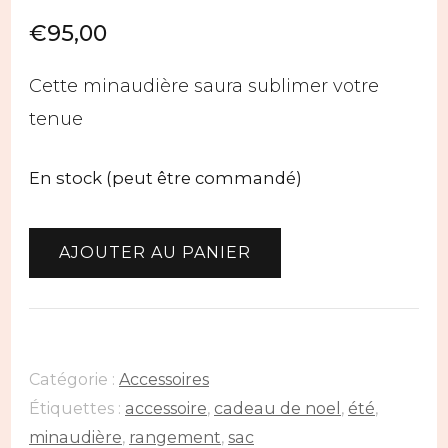
€
95,00
Cette minaudière saura sublimer votre
tenue
En stock (peut être commandé)
quantité
AJOUTER AU PANIER
de
Minaudière
plume
Catégorie :
Accessoires
Étiquettes :
accessoire
,
cadeau de noel
,
été
,
minaudière
,
rangement
,
sac