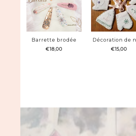
Barrette brodée
Décoration de 
€
18,00
€
15,00
Ce
Ce
produit
produi
a
a
plusieurs
plusie
variations.
variat
Les
Les
options
option
peuvent
peuve