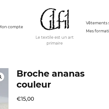
Vêtements 
Mon compte
Mes formati
Le textile est un art
primaire
Broche ananas
couleur
€
15,00