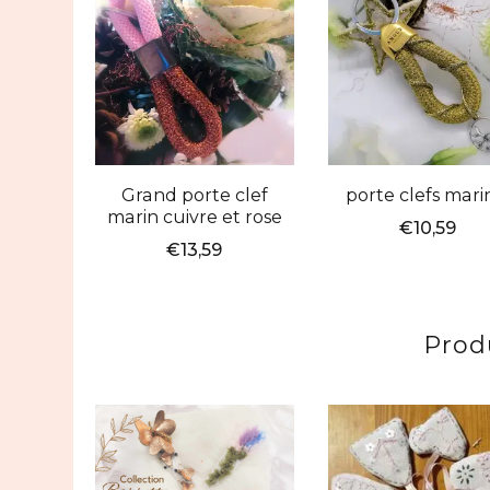
Grand porte clef
porte clefs mari
marin cuivre et rose
€
10,59
€
13,59
Produ