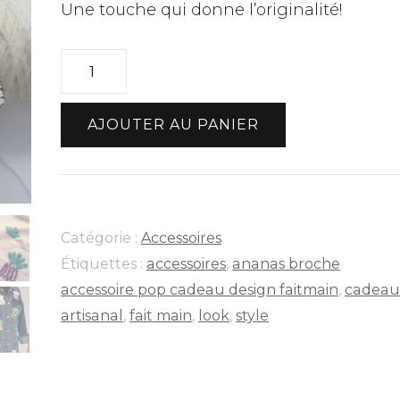
Une touche qui donne l’originalité!
quantité
de
Broche
AJOUTER AU PANIER
ananas
couleur
Catégorie :
Accessoires
Étiquettes :
accessoires
,
ananas broche
accessoire pop cadeau design faitmain
,
cadeau
artisanal
,
fait main
,
look
,
style