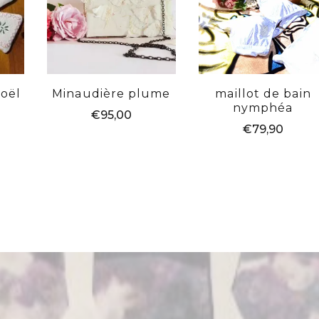
noël
Minaudière plume
maillot de bain
nymphéa
€
95,00
€
79,90
t
urs
ions.
s
nt