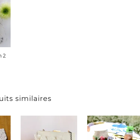
n 2
its similaires