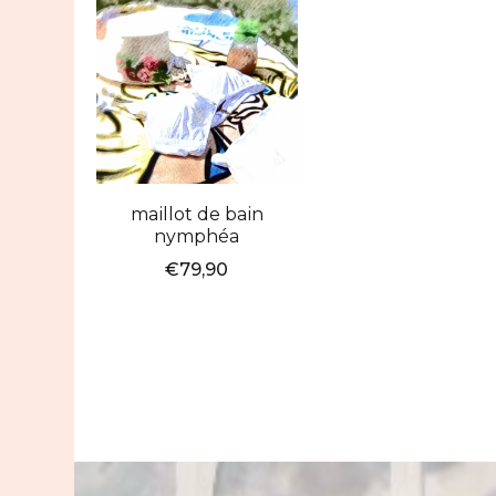
maillot de bain
nymphéa
€
79,90