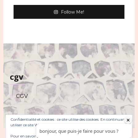
Follow Me!
cgv
CGV
Confidentialité et cookies : ce site utilise des cookies. En continuant à
utiliser ce site Web, vous acceptez leur utilisation.
Pour en savoir plus, notamment sur la façon de contrôler les
© Copyright 2026
. Tous droits réservés.
Sarada