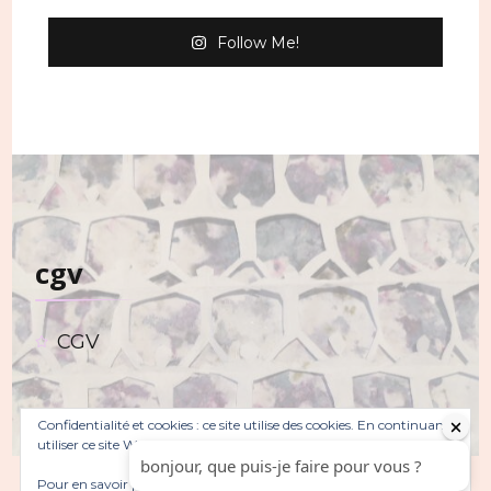
Follow Me!
cgv
CGV
Confidentialité et cookies : ce site utilise des cookies. En continuant à
utiliser ce site Web, vous acceptez leur utilisation.
Pour en savoir plus, notamment sur la façon de contrôler les
© Copyright 2026
. Tous droits réservés.
Sarada