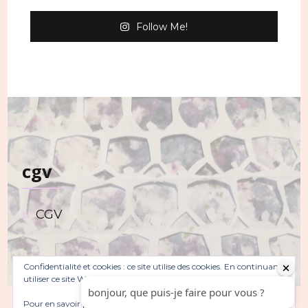
Follow Me!
cgv
CGV
Confidentialité et cookies : ce site utilise des cookies. En continuant à
utiliser ce site Web, vous acceptez leur utilisation.
Pour en savoir plus, notamment sur la façon de contrôler les
© Copyright 2026
. Tous droits réservés.
Sarada