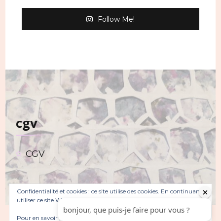
Follow Me!
cgv
CGV
Confidentialité et cookies : ce site utilise des cookies. En continuant à
utiliser ce site Web, vous acceptez leur utilisation.
Pour en savoir plus, notamment sur la façon de contrôler les
© Copyright 2026
. Tous droits réservés.
Sarada