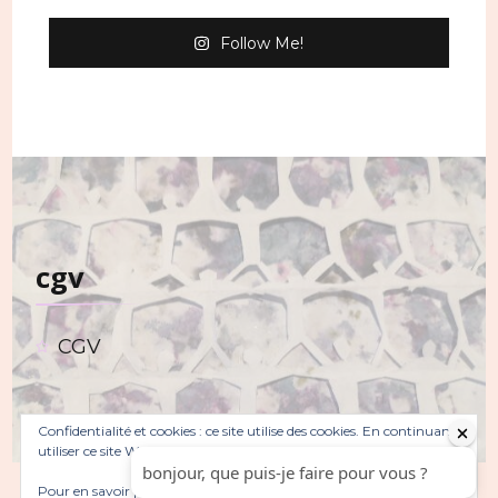
Follow Me!
cgv
CGV
Confidentialité et cookies : ce site utilise des cookies. En continuant à
utiliser ce site Web, vous acceptez leur utilisation.
Pour en savoir plus, notamment sur la façon de contrôler les
© Copyright 2026
. Tous droits réservés.
Sarada