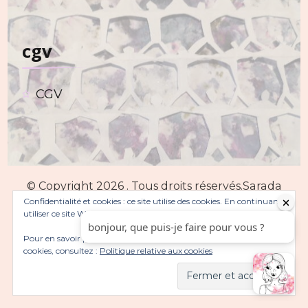
cgv
CGV
© Copyright 2026
. Tous droits réservés.
Sarada
Confidentialité et cookies : ce site utilise des cookies. En continuant à
Lite | Développé par :
Blossom Themes
. Propulsé
utiliser ce site Web, vous acceptez leur utilisation.
par
WordPress
Politique de confidentialité
Pour en savoir plus, notamment sur la façon de contrôler les
cookies, consultez :
Politique relative aux cookies