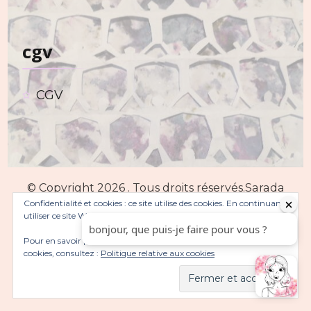
cgv
CGV
© Copyright 2026
. Tous droits réservés.
Sarada
Confidentialité et cookies : ce site utilise des cookies. En continuant à
Lite | Développé par :
Blossom Themes
. Propulsé
utiliser ce site Web, vous acceptez leur utilisation.
par
WordPress
Politique de confidentialité
Pour en savoir plus, notamment sur la façon de contrôler les
cookies, consultez :
Politique relative aux cookies