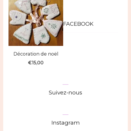
FACEBOOK
Décoration de noël
€
15,00
Ce
produit
a
Suivez-nous
plusieurs
variations.
Les
Instagram
options