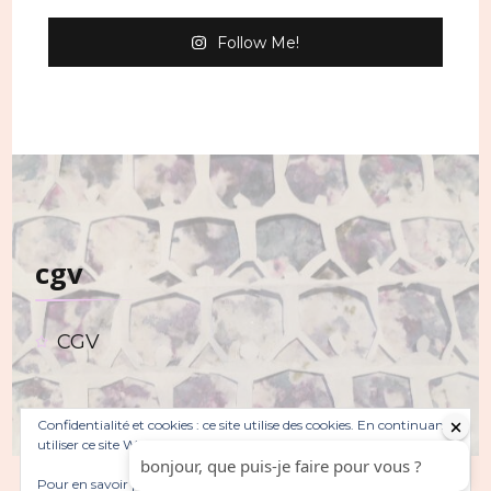
peuvent
Follow Me!
être
choisies
sur
la
page
du
cgv
produit
CGV
Confidentialité et cookies : ce site utilise des cookies. En continuant à
utiliser ce site Web, vous acceptez leur utilisation.
Pour en savoir plus, notamment sur la façon de contrôler les
© Copyright 2026
. Tous droits réservés.
Sarada