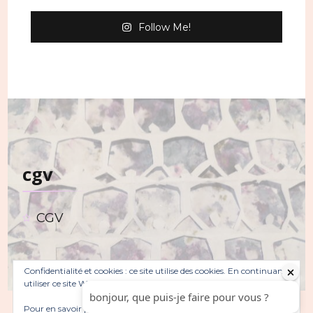
peuvent
Follow Me!
être
choisies
sur
la
page
du
cgv
produit
CGV
Confidentialité et cookies : ce site utilise des cookies. En continuant à
utiliser ce site Web, vous acceptez leur utilisation.
Pour en savoir plus, notamment sur la façon de contrôler les
© Copyright 2026
. Tous droits réservés.
Sarada