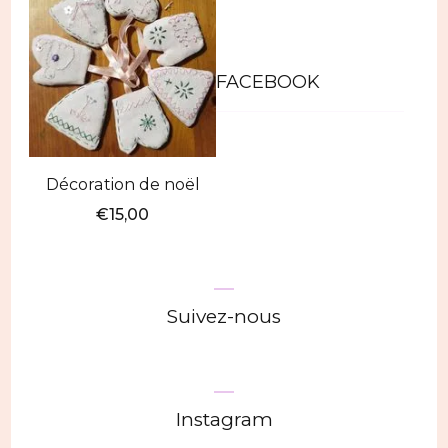
FACEBOOK
Décoration de noël
€
15,00
Ce
produit
a
Suivez-nous
plusieurs
variations.
Les
Instagram
options